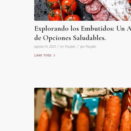
Explorando los Embutidos: Un An
de Opciones Saludables.
/
/
agosto 14, 2023
en
Raybel
por
Raybel
Leer más