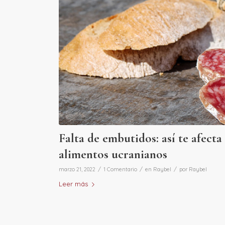
Falta de embutidos: así te afect
alimentos ucranianos
/
/
/
marzo 21, 2022
1 Comentario
en
Raybel
por
Raybel
Leer más